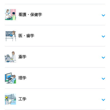
看護・保健学
医・歯学
薬学
理学
工学