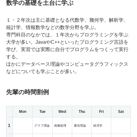
数学の基礎を土台に学ぶ
１・２年次は主に基礎となる代数学、幾何学、解析学、
統計学、情報数学などの数学分野を学ぶ。
専門科目のなかでは、１年次からプログラミングを学ぶ
大学が多い。JavaやC++といったプログラミング言語を
学び、実習では実際に自分でプログラムをつくって実行
する。
ほかにデータベース理論やコンピュータグラフィックス
などについても学ぶことが多い。
先輩の時間割例
Mon
Tue
Wed
Thu
Fri
Sat
1
グラフ理論
画像処理
通信理論
経済学