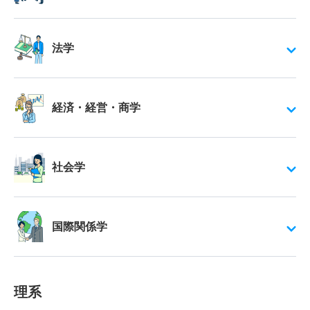
法学
経済・経営・商学
社会学
国際関係学
理系