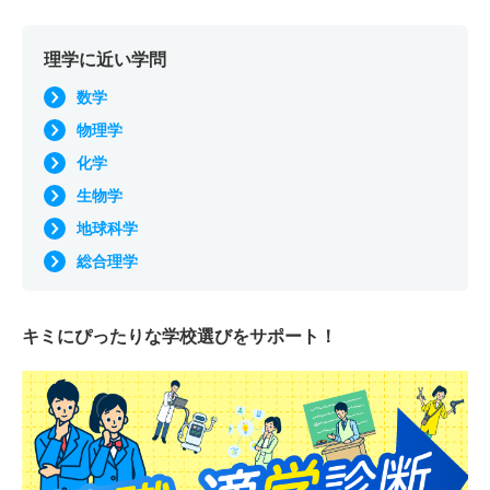
理学に近い学問
数学
物理学
化学
生物学
地球科学
総合理学
キミにぴったりな
学校選びをサポート！