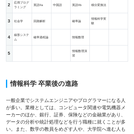
応用プログ
2
英語IIa
中国語
英語IIb
積分変換法
ラミング
情報科学実
3
社会学
回路解析
確率論
験
線形システ
4
確率過程論
情報数理
ム
情報数理演
5
習
情報科学 卒業後の進路
一般企業でシステムエンジニアやプログラマーになる人
が多い。業種としては、コンピュータ関連や電気機器メ
ーカーのほか、銀行、証券、保険などの金融業があり、
データの分析や統計処理などを行う職種に就くことが多
い。また、数学の教員をめざす人や、大学院へ進む人も