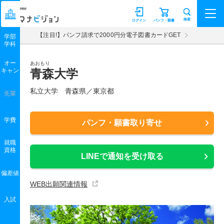
マナビジョン
検索
ログイン
パンフ・願書
【注目!】パンフ請求で2000円分電子図書カードGET
学部
学科
オー
あおもり
キャン
青森大学
私立大学 青森県／東京都
先輩
学費
パンフ・願書取り寄せ
就職
資格
LINEで通知を受け取る
偏差値
WEB出願関連情報
入試