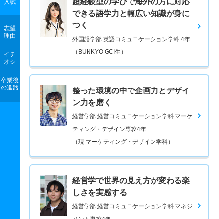
超経験型の学びで海外の方に対応
入試
できる語学力と幅広い知識が身に
つく
志望
理由
外国語学部 英語コミュニケーション学科 4年
（BUNKYO GCI生）
イチ
オシ
卒業後
の進路
整った環境の中で企画力とデザイ
ン力を磨く
経営学部 経営コミュニケーション学科 マーケ
ティング・デザイン専攻4年
（現 マーケティング・デザイン学科）
経営学で世界の見え方が変わる楽
しさを実感する
経営学部 経営コミュニケーション学科 マネジ