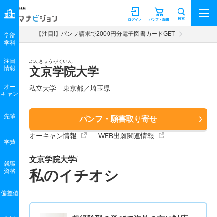
マナビジョン
検索
ログイン
パンフ・願書
【注目!】パンフ請求で2000円分電子図書カードGET
学部
学科
注目
ぶんきょうがくいん
情報
文京学院大学
オー
私立大学 東京都／埼玉県
キャン
先輩
パンフ・願書取り寄せ
オーキャン情報
WEB出願関連情報
学費
文京学院大学/
就職
資格
私のイチオシ
偏差値