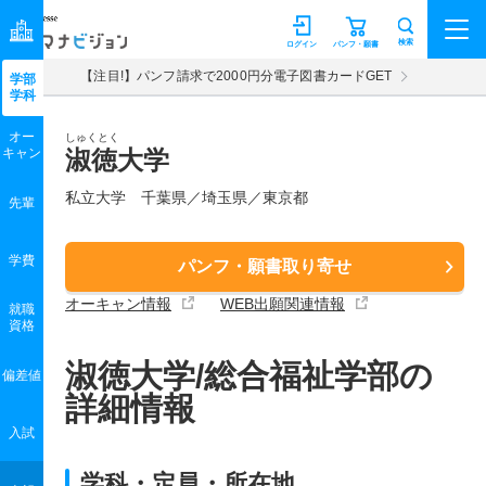
マナビジョン
検索
ログイン
パンフ・願書
【注目!】パンフ請求で2000円分電子図書カードGET
学部
学科
オー
しゅくとく
キャン
淑徳大学
私立大学 千葉県／埼玉県／東京都
先輩
学費
パンフ・願書取り寄せ
オーキャン情報
WEB出願関連情報
就職
資格
淑徳大学/総合福祉学部の
偏差値
詳細情報
入試
学科・定員・所在地