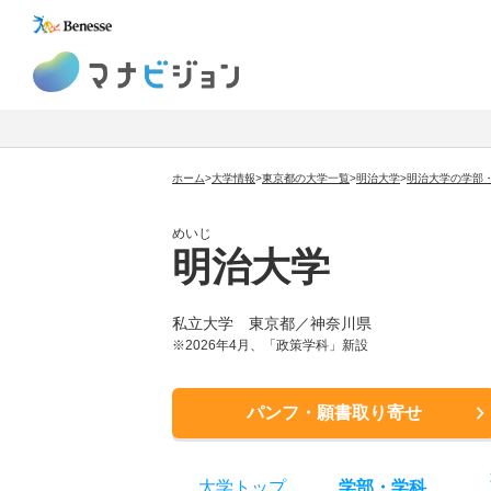
マナビジョン
ホーム
>
大学情報
>
東京都の大学一覧
>
明治大学
>
明治大学の学部
めいじ
明治大学
私立大学 東京都／神奈川県
※2026年4月、「政策学科」新設
パンフ・願書取り寄せ
大学トップ
学部
・
学科