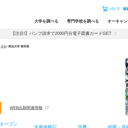
パンフ・願
大学を調べる
専門学校を調べる
オーキャン
【注目!】パンフ請求で2000円分電子図書カードGET
・学科
>
明治大学 商学部
WEB出願関連情報
オー
プン
先輩
体験記
学費
就職
・
資