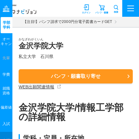
マナビジョン
検索
ログイン
パンフ・願書
【注目!】パンフ請求で2000円分電子図書カードGET
学部
学科
オー
かなざわがくいん
キャン
金沢学院大学
私立大学 石川県
先輩
学費
パンフ・願書取り寄せ
WEB出願関連情報
就職
資格
金沢学院大学/情報工学部
偏差値
の詳細情報
入試
学科・定員・所在地