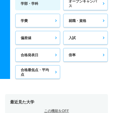
オープンキャンパ
学部・学科
ス
学費
就職・資格
偏差値
入試
合格発表日
倍率
合格最低点・平均
点
最近見た大学
この機能をOFF