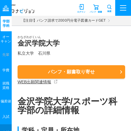
マナビジョン
検索
ログイン
パンフ・願書
【注目!】パンフ請求で2000円分電子図書カードGET
学部
学科
オー
かなざわがくいん
キャン
金沢学院大学
私立大学 石川県
先輩
学費
パンフ・願書取り寄せ
WEB出願関連情報
就職
資格
金沢学院大学/スポーツ科
偏差値
学部の詳細情報
入試
学科・定員・所在地