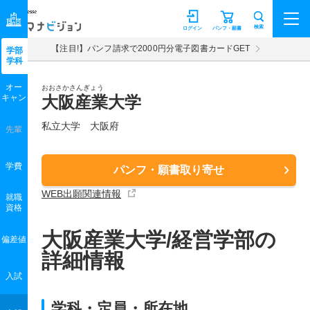
マナビジョン
検索
ログイン
パンフ・願書
【注目!】パンフ請求で2000円分電子図書カードGET
学部
学科
オー
おおさかさんぎょう
キャン
大阪産業大学
私立大学 大阪府
先輩
学費
パンフ・願書取り寄せ
WEB出願関連情報
就職
資格
大阪産業大学/経営学部の
偏差値
詳細情報
入試
学科・定員・所在地