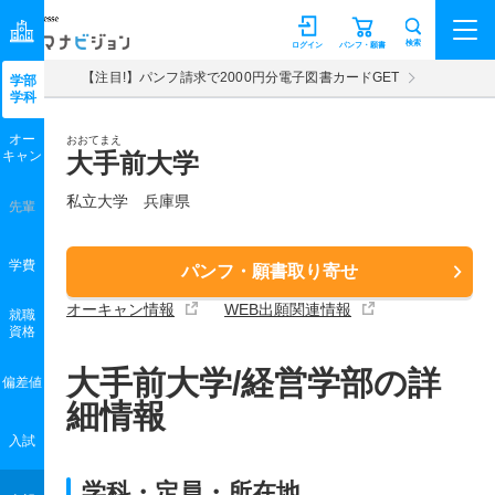
マナビジョン
検索
ログイン
パンフ・願書
【注目!】パンフ請求で2000円分電子図書カードGET
学部
学科
オー
おおてまえ
キャン
大手前大学
私立大学 兵庫県
先輩
学費
パンフ・願書取り寄せ
オーキャン情報
WEB出願関連情報
就職
資格
大手前大学/経営学部の詳
偏差値
細情報
入試
学科・定員・所在地