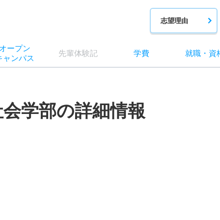
志望理由
オー
プン
先輩
体験記
学費
就職
・
資
キャン
パス
社会学部の詳細情報