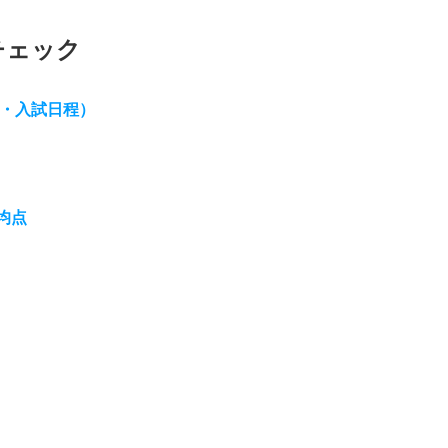
チェック
目・入試日程）
均点