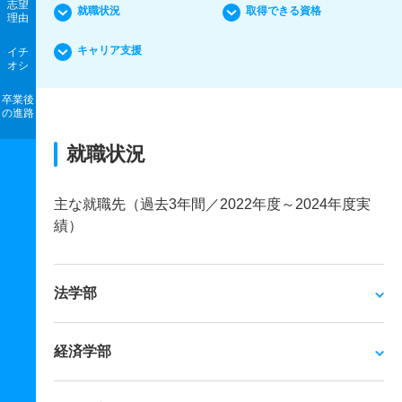
志望
就職状況
取得できる資格
理由
キャリア支援
イチ
オシ
卒業後
の進路
就職状況
主な就職先（過去3年間／2022年度～2024年度実
績）
法学部
経済学部