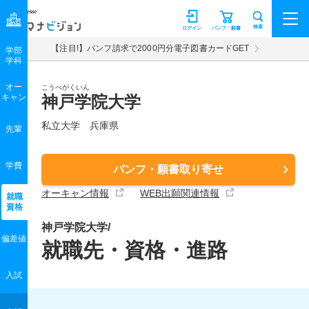
マナビジョン
検索
ログイン
パンフ・願書
【注目!】パンフ請求で2000円分電子図書カードGET
学部
学科
オー
こうべがくいん
キャン
神戸学院大学
私立大学 兵庫県
先輩
学費
パンフ・願書取り寄せ
オーキャン情報
WEB出願関連情報
就職
資格
神戸学院大学/
偏差値
就職先・資格・進路
入試