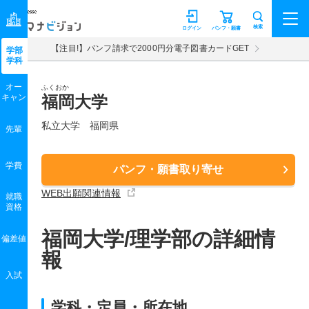
マナビジョン
検索
ログイン
パンフ・願書
【注目!】パンフ請求で2000円分電子図書カードGET
学部
学科
オー
ふくおか
キャン
福岡大学
私立大学 福岡県
先輩
学費
パンフ・願書取り寄せ
WEB出願関連情報
就職
資格
福岡大学/理学部の詳細情
偏差値
報
入試
学科・定員・所在地