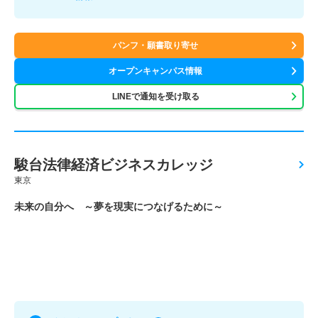
パンフ・願書取り寄せ
オープンキャンパス情報
LINEで通知を受け取る
駿台法律経済ビジネスカレッジ
東京
未来の自分へ ～夢を現実につなげるために～