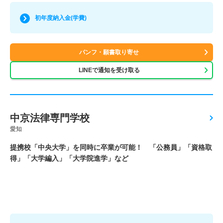
初年度納入金(学費)
パンフ・願書取り寄せ
LINEで通知を受け取る
中京法律専門学校
愛知
提携校「中央大学」を同時に卒業が可能！ 「公務員」「資格取
得」「大学編入」「大学院進学」など