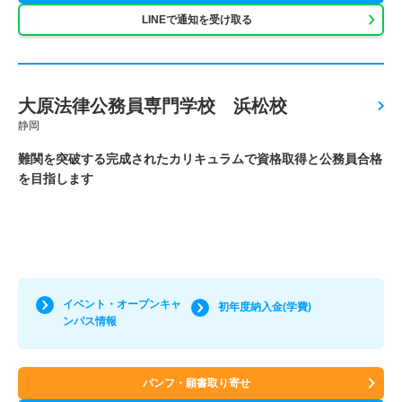
LINEで通知を受け取る
大原法律公務員専門学校 浜松校
静岡
難関を突破する完成されたカリキュラムで資格取得と公務員合格
を目指します
イベント・オープンキャ
初年度納入金(学費)
ンパス情報
パンフ・願書取り寄せ