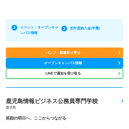
イベント・オープンキャ
初年度納入金(学費)
ンパス情報
パンフ・願書取り寄せ
オープンキャンパス情報
LINEで通知を受け取る
鹿児島情報ビジネス公務員専門学校
鹿児島
笑顔の明日へ、ここからつながる