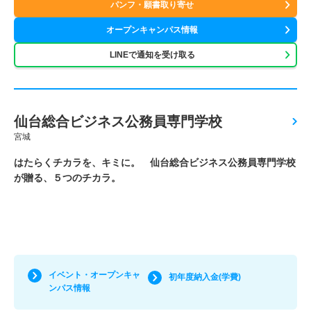
パンフ・願書取り寄せ
オープンキャンパス情報
LINEで通知を受け取る
仙台総合ビジネス公務員専門学校
宮城
はたらくチカラを、キミに。 仙台総合ビジネス公務員専門学校
が贈る、５つのチカラ。
イベント・オープンキャ
初年度納入金(学費)
ンパス情報