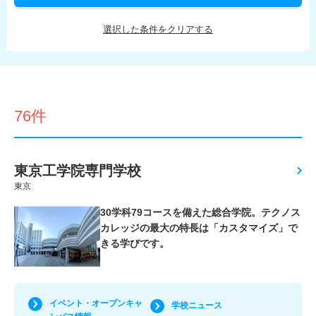
選択した条件をクリアする
76件
東京工学院専門学校
東京
30学科79コースを備えた総合学院。テクノス
カレッジの最大の特長は「カスタマイズ」で
きる学びです。
イベント・オープンキャ
学校ニュース