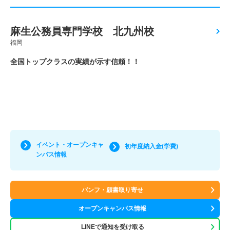
麻生公務員専門学校 北九州校
福岡
全国トップクラスの実績が示す信頼！！
イベント・オープンキャ
初年度納入金(学費)
ンパス情報
パンフ・願書取り寄せ
オープンキャンパス情報
LINEで通知を受け取る