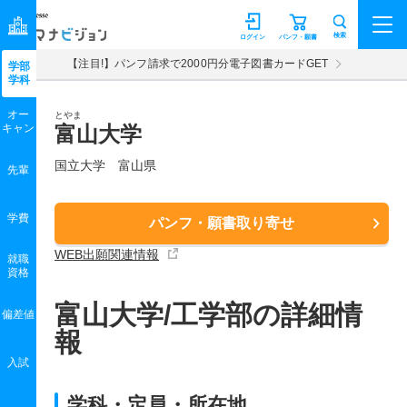
マナビジョン
検索
ログイン
パンフ・願書
【注目!】パンフ請求で2000円分電子図書カードGET
学部
学科
オー
とやま
キャン
富山大学
国立大学 富山県
先輩
学費
パンフ・願書取り寄せ
WEB出願関連情報
就職
資格
富山大学/工学部の詳細情
偏差値
報
入試
学科・定員・所在地