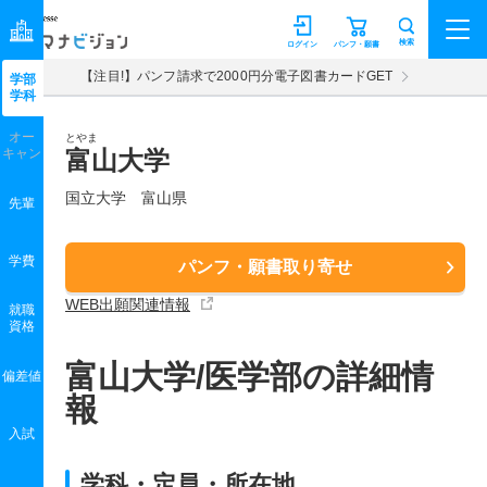
マナビジョン
検索
ログイン
パンフ・願書
【注目!】パンフ請求で2000円分電子図書カードGET
学部
学科
オー
とやま
キャン
富山大学
国立大学 富山県
先輩
学費
パンフ・願書取り寄せ
WEB出願関連情報
就職
資格
富山大学/医学部の詳細情
偏差値
報
入試
学科・定員・所在地