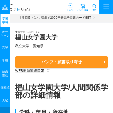
マナビジョン
検索
ログイン
パンフ・願書
【注目!】パンフ請求で2000円分電子図書カードGET
学部
学科
オー
すぎやまじょがくえん
キャン
椙山女学園大学
私立大学 愛知県
先輩
学費
パンフ・願書取り寄せ
WEB出願関連情報
就職
資格
椙山女学園大学/人間関係学
偏差値
部の詳細情報
入試
学科・定員・所在地