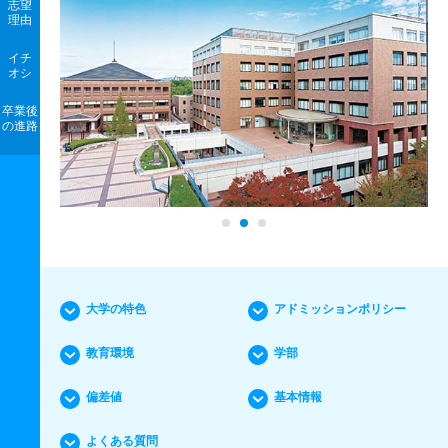
志望
理由
イチ
オシ
卒業後
の進路
大学の特色
アドミッションポリシー
教育環境
学部
偏差値
基本情報
よくある質問