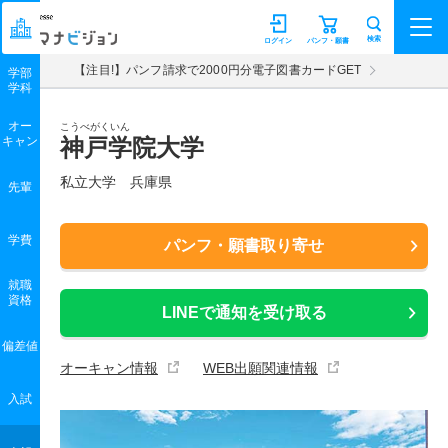
マナビジョン
検索
ログイン
パンフ・願書
【注目!】パンフ請求で2000円分電子図書カードGET
学部
学科
オー
こうべがくいん
キャン
神戸学院大学
私立大学 兵庫県
先輩
学費
パンフ・願書取り寄せ
就職
資格
LINEで通知を受け取る
偏差値
オーキャン情報
WEB出願関連情報
入試