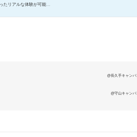
験が可能。一足早く歯学部の学びを体験しよう。
@長久手キャンパ
@守山キャンパ