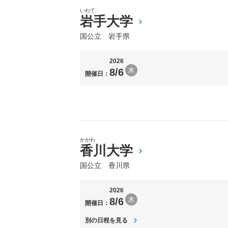
いわて
岩手大学
国公立 岩手県
2026
木
8/6
開催日：
かがわ
香川大学
国公立 香川県
2026
木
8/6
開催日：
別の日程を見る