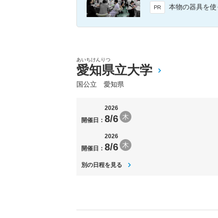
本物の器具を使ったリアルな体
PR
あいちけんりつ
愛知県立大学
国公立 愛知県
2026
木
8/6
開催日：
2026
木
8/6
開催日：
別の日程を見る