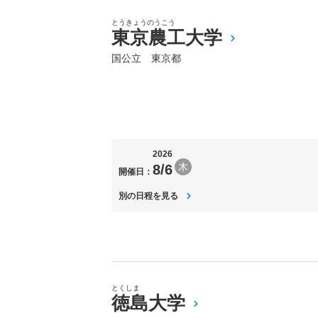
とうきょうのうこう
東京農工大学
国公立 東京都
2026
木
8/6
開催日：
別の日程を見る
とくしま
徳島大学