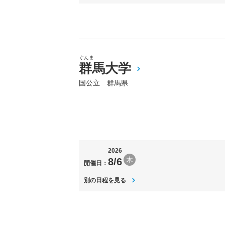
ぐんま
群馬大学
国公立 群馬県
2026
木
8/6
開催日：
別の日程を見る