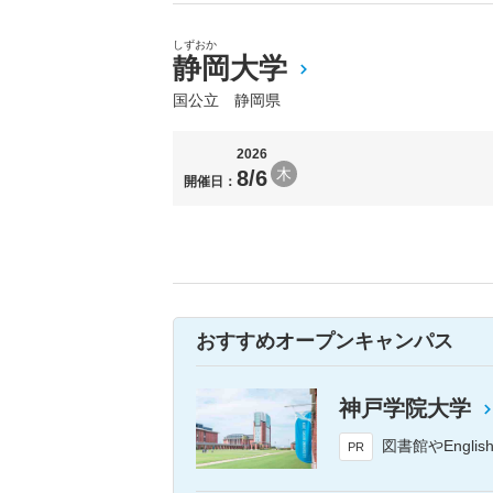
しずおか
静岡大学
国公立 静岡県
2026
木
8/6
開催日：
おすすめオープンキャンパス
神戸学院大学
図書館やEnglishPlaza（い～ぷら）など、神戸学院
PR