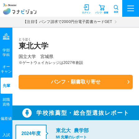
マナビジョン
検索
ログイン
パンフ・願書
【注目!】パンフ請求で2000円分電子図書カードGET
とうほく
東北大学
学部
学科
国立大学
宮城県
※ゲートウェイカレッジは2027年創設
オー
キャン
パンフ・願書取り寄せ
先輩
就職
資格
学校推薦型・総合型選抜レポート
偏差値
東北大
農学部
2024年度
入試
MI 先輩のレポート