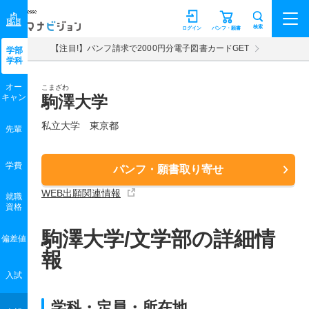
マナビジョン
検索
ログイン
パンフ・願書
【注目!】パンフ請求で2000円分電子図書カードGET
学部
学科
オー
こまざわ
キャン
駒澤大学
私立大学 東京都
先輩
学費
パンフ・願書取り寄せ
WEB出願関連情報
就職
資格
駒澤大学/文学部の詳細情
偏差値
報
入試
学科・定員・所在地