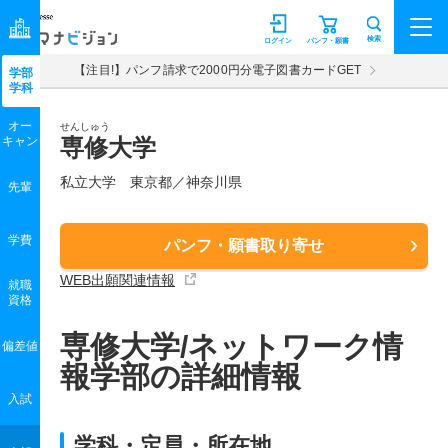
マナビジョン
検索
ログイン
パンフ・願書
【注目!】パンフ請求で2000円分電子図書カードGET
学部
学科
オー
せんしゅう
キャン
専修大学
私立大学 東京都／神奈川県
先輩
学費
パンフ・願書取り寄せ
WEB出願関連情報
就職
資格
専修大学/ネットワーク情
偏差値
報学部の詳細情報
入試
学科・定員・所在地