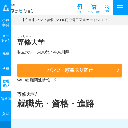
マナビジョン
検索
ログイン
パンフ・願書
【注目!】パンフ請求で2000円分電子図書カードGET
学部
学科
オー
せんしゅう
キャン
専修大学
私立大学 東京都／神奈川県
先輩
学費
パンフ・願書取り寄せ
WEB出願関連情報
就職
資格
専修大学/
偏差値
就職先・資格・進路
入試