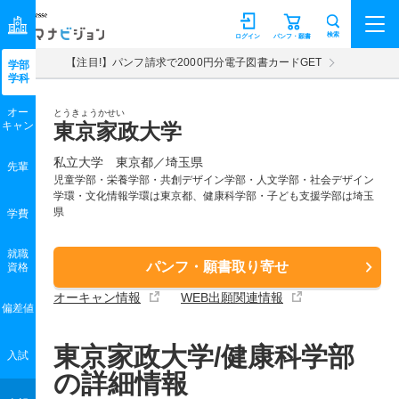
マナビジョン
検索
ログイン
パンフ・願書
【注目!】パンフ請求で2000円分電子図書カードGET
学部
学科
オー
とうきょうかせい
キャン
東京家政大学
私立大学 東京都／埼玉県
先輩
児童学部・栄養学部・共創デザイン学部・人文学部・社会デザイン
学環・文化情報学環は東京都、健康科学部・子ども支援学部は埼玉
県
学費
就職
パンフ・願書取り寄せ
資格
オーキャン情報
WEB出願関連情報
偏差値
東京家政大学/健康科学部
入試
の詳細情報