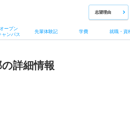
志望理由
オー
プン
先輩
体験記
学費
就職
・
資
キャン
パス
部の詳細情報