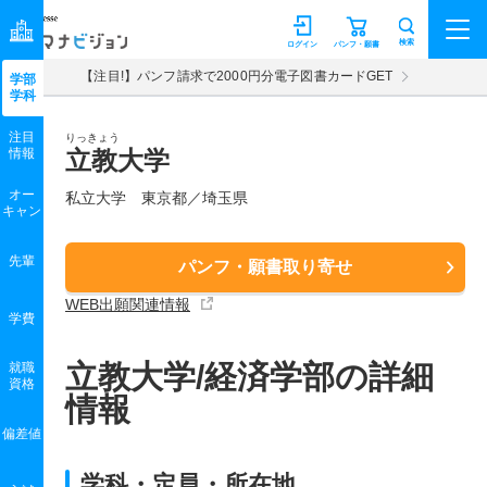
マナビジョン
検索
ログイン
パンフ・願書
【注目!】パンフ請求で2000円分電子図書カードGET
学部
学科
注目
りっきょう
情報
立教大学
オー
私立大学 東京都／埼玉県
キャン
先輩
パンフ・願書取り寄せ
WEB出願関連情報
学費
立教大学/経済学部の詳細
就職
資格
情報
偏差値
学科・定員・所在地