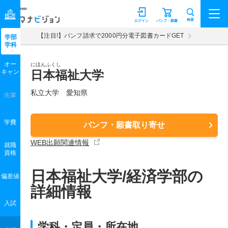
マナビジョン
検索
ログイン
パンフ・願書
【注目!】パンフ請求で2000円分電子図書カードGET
学部
学科
オー
にほんふくし
キャン
日本福祉大学
私立大学 愛知県
先輩
学費
パンフ・願書取り寄せ
WEB出願関連情報
就職
資格
日本福祉大学/経済学部の
偏差値
詳細情報
入試
学科・定員・所在地