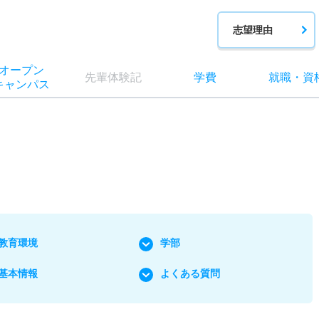
志望理由
オー
プン
先輩
体験記
学費
就職
・
資
キャン
パス
教育環境
学部
基本情報
よくある質問