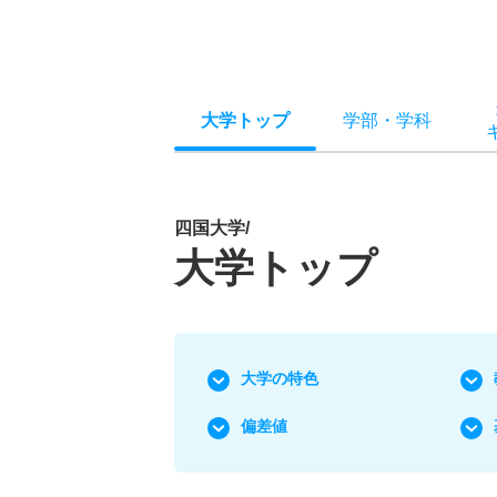
大学トップ
学部
・
学科
四国大学/
大学トップ
大学の特色
偏差値