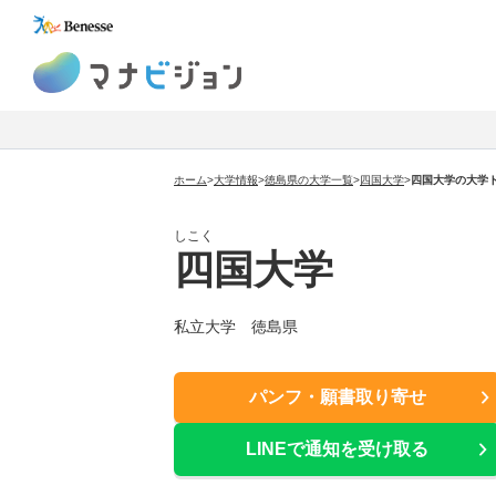
マナビジョン
ホーム
>
大学情報
>
徳島県の大学一覧
>
四国大学
>
四国大学の大学
しこく
四国大学
私立大学 徳島県
パンフ・願書取り寄せ
LINEで通知を受け取る