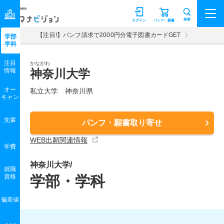
マナビジョン
検索
ログイン
パンフ・願書
【注目!】パンフ請求で2000円分電子図書カードGET
学部
学科
注目
かながわ
情報
神奈川大学
オー
私立大学 神奈川県
キャン
先輩
パンフ・願書取り寄せ
WEB出願関連情報
学費
神奈川大学/
就職
資格
学部・学科
偏差値