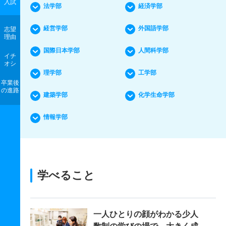
入試
法学部
経済学部
経営学部
外国語学部
志望
理由
国際日本学部
人間科学部
イチ
オシ
理学部
工学部
卒業後
の進路
建築学部
化学生命学部
情報学部
学べること
一人ひとりの顔がわかる少人