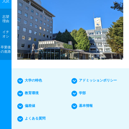
入試
志望
理由
イチ
オシ
卒業後
の進路
大学の特色
アドミッションポリシー
教育環境
学部
偏差値
基本情報
よくある質問