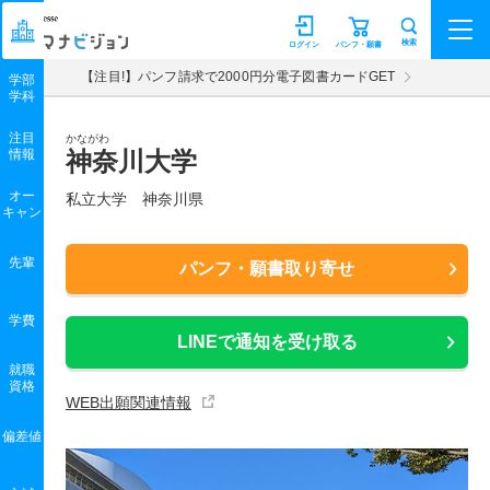
マナビジョン
検索
ログイン
パンフ・願書
【注目!】パンフ請求で2000円分電子図書カードGET
学部
学科
注目
かながわ
情報
神奈川大学
オー
私立大学 神奈川県
キャン
先輩
パンフ・願書取り寄せ
学費
LINEで通知を受け取る
就職
資格
WEB出願関連情報
偏差値