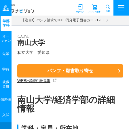
マナビジョン
検索
ログイン
パンフ・願書
【注目!】パンフ請求で2000円分電子図書カードGET
学部
学科
オー
なんざん
キャン
南山大学
私立大学 愛知県
先輩
学費
パンフ・願書取り寄せ
WEB出願関連情報
就職
資格
南山大学/経済学部の詳細
偏差値
情報
入試
学科・定員・所在地