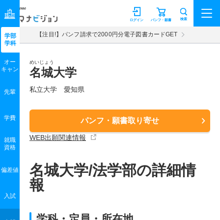
マナビジョン
検索
ログイン
パンフ・願書
【注目!】パンフ請求で2000円分電子図書カードGET
学部
学科
オー
めいじょう
キャン
名城大学
私立大学 愛知県
先輩
学費
パンフ・願書取り寄せ
WEB出願関連情報
就職
資格
名城大学/法学部の詳細情
偏差値
報
入試
学科・定員・所在地