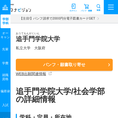
マナビジョン
検索
ログイン
パンフ・願書
【注目!】パンフ請求で2000円分電子図書カードGET
学部
学科
オー
おうてもんがくいん
キャン
追手門学院大学
私立大学 大阪府
先輩
学費
パンフ・願書取り寄せ
WEB出願関連情報
就職
資格
追手門学院大学/社会学部
偏差値
の詳細情報
入試
学科・定員・所在地