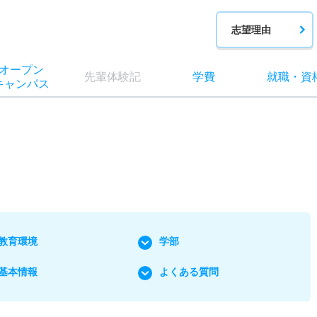
志望理由
オー
プン
先輩
体験記
学費
就職
・
資
キャン
パス
教育環境
学部
基本情報
よくある質問