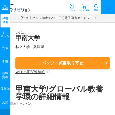
マナビジョン
検索
ログイン
パンフ・願書
【注目!】パンフ請求で2000円分電子図書カードGET
学部
学科
オー
こうなん
キャン
甲南大学
私立大学 兵庫県
先輩
学費
パンフ・願書取り寄せ
WEB出願関連情報
就職
資格
甲南大学/グローバル教養
偏差値
学環の詳細情報
入試
岡本キャンパス