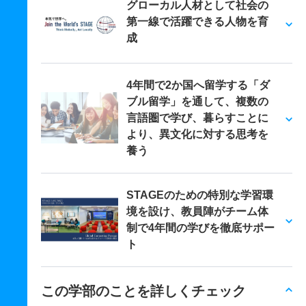
グローカル人材として社会の
第一線で活躍できる人物を育
成
4年間で2か国へ留学する「ダ
ブル留学」を通して、複数の
言語圏で学び、暮らすことに
より、異文化に対する思考を
養う
STAGEのための特別な学習環
境を設け、教員陣がチーム体
制で4年間の学びを徹底サポー
ト
この学部のことを詳しくチェック