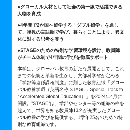
●グローカル人材として社会の第一線で活躍できる
人物を育成
●4年間で2か国へ留学する「ダブル留学」を通し
て、複数の言語圏で学び、暮らすことにより、異文
化に対する思考を養う
●STAGEのための特別な学習環境を設け、教員陣
がチーム体制で4年間の学びを徹底サポート
本学は、グローバル教育の新たな展開として、これ
までの伝統と革新を生かし、文部科学省が定める
「学部等連係課程制度」に則した教育組織「グロー
バル教養学環（英語名称 STAGE：Special Track fo
r Accelerated Global Education）」を2024年4月に
開設。”STAGE”は、学部やセンター等の組織の枠を
超えて、世界を知る教員陣13名が充実したグロー
バル教養の学びを提供する、1学年25名のための特
別な教育組織です。