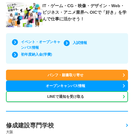
IT・ゲーム・CG・映像・デザイン・Web・
ビジネス・アニメ業界へ OICで「好き」を学
んで仕事に活かそう！
イベント・オープンキャ
入試情報
ンパス情報
初年度納入金(学費)
パンフ・願書取り寄せ
オープンキャンパス情報
LINEで通知を受け取る
修成建設専門学校
大阪