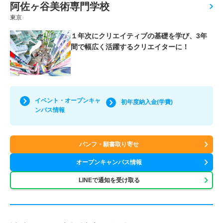
阿佐ヶ谷美術専門学校
東京
１年次にクリエイティブの基礎を学び、3年
間で幅広く活躍するクリエイターに！
イベント・オープンキャ
初年度納入金(学費)
ンパス情報
パンフ・願書取り寄せ
オープンキャンパス情報
LINEで通知を受け取る