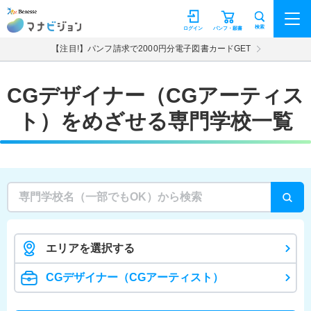
マナビジョン
検索
ログイン
パンフ・願書
【注目!】パンフ請求で2000円分電子図書カードGET
CGデザイナー（CGアーティス
ト）をめざせる専門学校一覧
エリアを選択する
CGデザイナー（CGアーティスト）