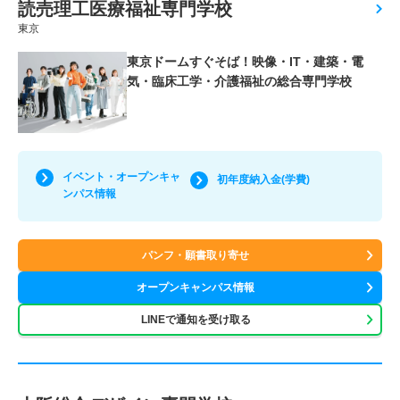
読売理工医療福祉専門学校
東京
東京ドームすぐそば！映像・IT・建築・電
気・臨床工学・介護福祉の総合専門学校
イベント・オープンキャ
初年度納入金(学費)
ンパス情報
パンフ・願書取り寄せ
オープンキャンパス情報
LINEで通知を受け取る