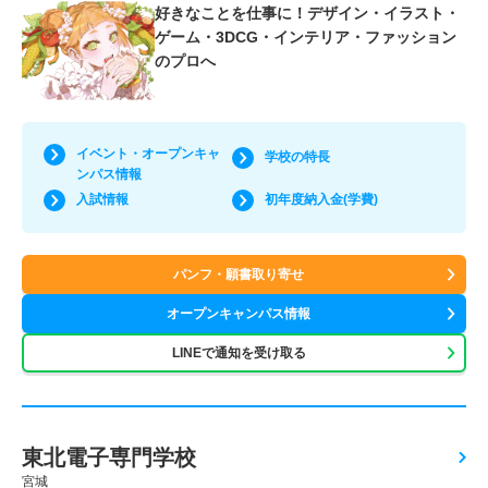
好きなことを仕事に！デザイン・イラスト・
ゲーム・3DCG・インテリア・ファッション
のプロへ
イベント・オープンキャ
学校の特長
ンパス情報
入試情報
初年度納入金(学費)
パンフ・願書取り寄せ
オープンキャンパス情報
LINEで通知を受け取る
東北電子専門学校
宮城