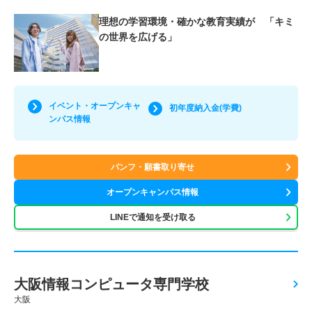
理想の学習環境・確かな教育実績が 「キミ
の世界を広げる」
イベント・オープンキャ
初年度納入金(学費)
ンパス情報
パンフ・願書取り寄せ
オープンキャンパス情報
LINEで通知を受け取る
大阪情報コンピュータ専門学校
大阪