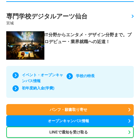
専門学校デジタルアーツ仙台
宮城
IT分野からエンタメ・デザイン分野まで。プ
ロデビュー・業界就職への近道！
イベント・オープンキャ
学校の特長
ンパス情報
初年度納入金(学費)
パンフ・願書取り寄せ
オープンキャンパス情報
LINEで通知を受け取る