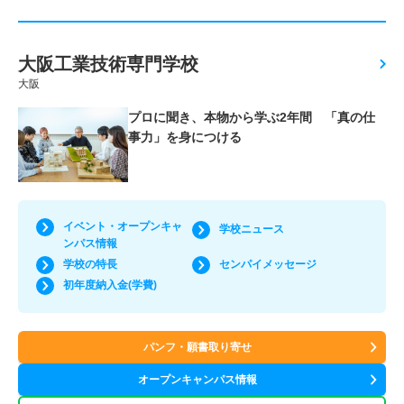
大阪工業技術専門学校
大阪
プロに聞き、本物から学ぶ2年間 「真の仕
事力」を身につける
イベント・オープンキャ
学校ニュース
ンパス情報
学校の特長
センパイメッセージ
初年度納入金(学費)
パンフ・願書取り寄せ
オープンキャンパス情報