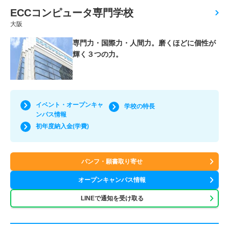
ECCコンピュータ専門学校
大阪
専門力・国際力・人間力。磨くほどに個性が
輝く３つの力。
イベント・オープンキャ
学校の特長
ンパス情報
初年度納入金(学費)
パンフ・願書取り寄せ
オープンキャンパス情報
LINEで通知を受け取る