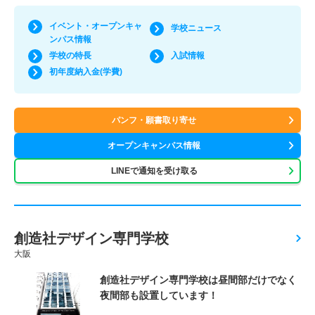
イベント・オープンキャ
学校ニュース
ンパス情報
学校の特長
入試情報
初年度納入金(学費)
パンフ・願書取り寄せ
オープンキャンパス情報
LINEで通知を受け取る
創造社デザイン専門学校
大阪
創造社デザイン専門学校は昼間部だけでなく
夜間部も設置しています！