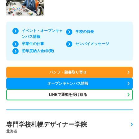
イベント・オープンキャ
学校の特長
ンパス情報
卒業生の仕事
センパイメッセージ
初年度納入金(学費)
パンフ・願書取り寄せ
オープンキャンパス情報
LINEで通知を受け取る
専門学校札幌デザイナー学院
北海道