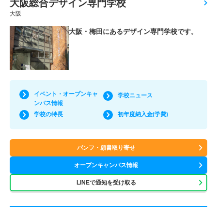
大阪総合デザイン専門学校
大阪
大阪・梅田にあるデザイン専門学校です。
イベント・オープンキャ
学校ニュース
ンパス情報
学校の特長
初年度納入金(学費)
パンフ・願書取り寄せ
オープンキャンパス情報
LINEで通知を受け取る