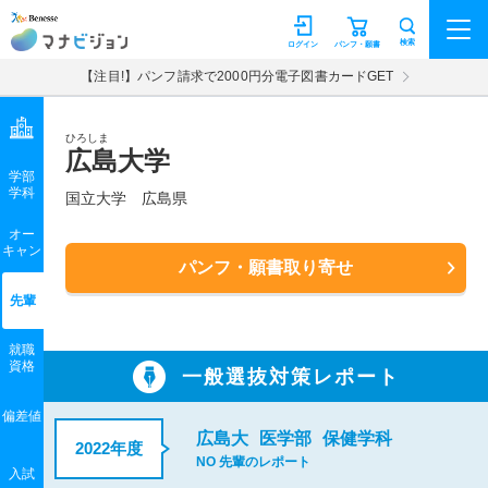
マナビジョン
検索
ログイン
パンフ・願書
【注目!】パンフ請求で2000円分電子図書カードGET
ひろしま
広島大学
学部
学科
国立大学
広島県
オー
キャン
パンフ・願書取り寄せ
先輩
就職
資格
一般選抜対策レポート
偏差値
広島大
医学部
保健学科
2022年度
NO 先輩のレポート
入試