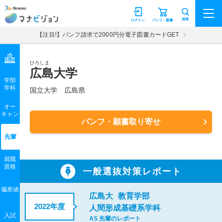
マナビジョン
検索
ログイン
パンフ・願書
【注目!】パンフ請求で2000円分電子図書カードGET
ひろしま
広島大学
学部
学科
国立大学
広島県
オー
キャン
パンフ・願書取り寄せ
先輩
就職
資格
一般選抜対策レポート
偏差値
広島大
教育学部
2022年度
人間形成基礎系学科
入試
AS 先輩のレポート