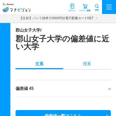
マナビジョン
検索
ログイン
パンフ・願書
【注目!】パンフ請求で2000円分電子図書カードGET
郡山女子大学/
郡山女子大学の偏差値に近
い大学
文系
理系
偏差値 45
偏差値一覧はこちら