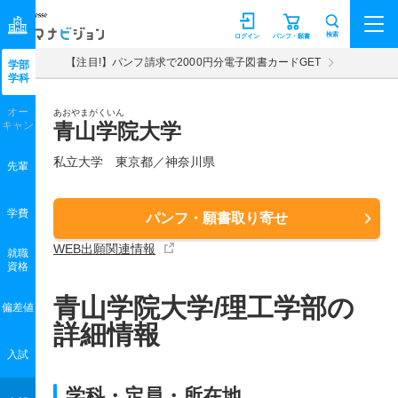
マナビジョン
検索
ログイン
パンフ・願書
【注目!】パンフ請求で2000円分電子図書カードGET
学部
学科
オー
あおやまがくいん
キャン
青山学院大学
私立大学 東京都／神奈川県
先輩
学費
パンフ・願書取り寄せ
WEB出願関連情報
就職
資格
青山学院大学/理工学部の
偏差値
詳細情報
入試
学科・定員・所在地