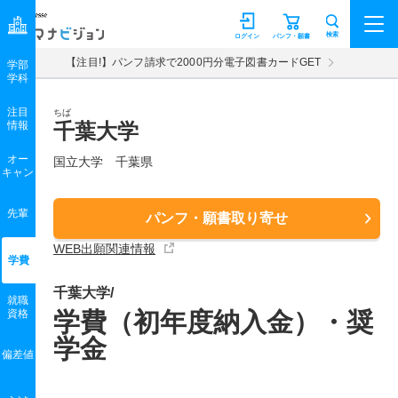
マナビジョン
検索
ログイン
パンフ・願書
【注目!】パンフ請求で2000円分電子図書カードGET
学部
学科
注目
ちば
情報
千葉大学
オー
国立大学 千葉県
キャン
先輩
パンフ・願書取り寄せ
WEB出願関連情報
学費
千葉大学/
就職
資格
学費（初年度納入金）・奨
学金
偏差値