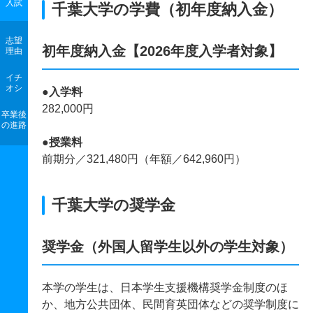
入試
千葉大学の学費（初年度納入金）
志望
初年度納入金【2026年度入学者対象】
理由
イチ
オシ
●
入学料
282,000円
卒業後
の進路
●
授業料
前期分／321,480円（年額／642,960円）
千葉大学の奨学金
奨学金（外国人留学生以外の学生対象）
本学の学生は、日本学生支援機構奨学金制度のほ
か、地方公共団体、民間育英団体などの奨学制度に