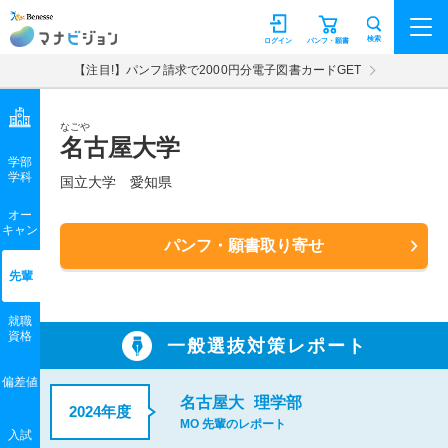
マナビジョン
検索
ログイン
パンフ・願書
【注目!】パンフ請求で2000円分電子図書カードGET
なごや
名古屋大学
学部
学科
国立大学
愛知県
オー
キャン
パンフ・願書取り寄せ
先輩
就職
資格
一般選抜対策レポート
偏差値
名古屋大
理学部
2024年度
MO 先輩のレポート
入試