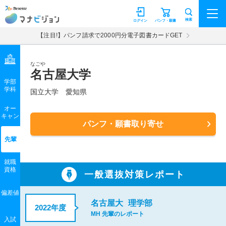
マナビジョン
検索
ログイン
パンフ・願書
【注目!】パンフ請求で2000円分電子図書カードGET
なごや
名古屋大学
学部
学科
国立大学
愛知県
オー
キャン
パンフ・願書取り寄せ
先輩
就職
資格
一般選抜対策レポート
偏差値
名古屋大
理学部
2022年度
MH 先輩のレポート
入試