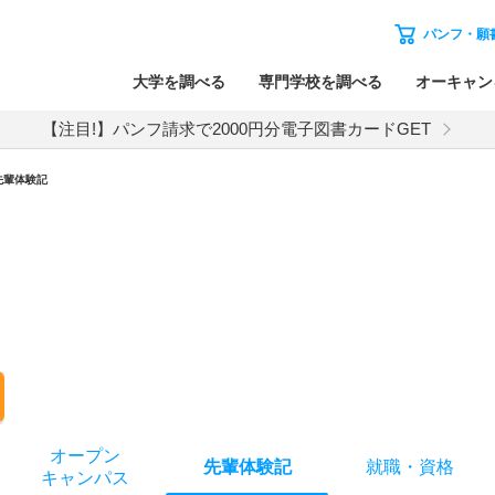
パンフ・願
大学を調べる
専門学校を調べる
オーキャン
【注目!】パンフ請求で2000円分電子図書カードGET
先輩体験記
オー
プン
先輩
体験記
就職
・
資格
キャン
パス