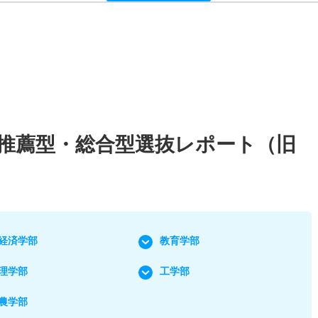
校推薦型・総合型選抜レポート（旧
）
経済学部
教育学部
理学部
工学部
農学部