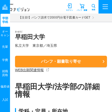
マナビジョン
検索
ログイン
パンフ・願書
【注目!】パンフ請求で2000円分電子図書カードGET
学部
学科
オー
わせだ
キャン
早稲田大学
私立大学 東京都／埼玉県
先輩
学費
パンフ・願書取り寄せ
WEB出願関連情報
就職
資格
早稲田大学/法学部の詳細
偏差値
情報
入試
学科・定員・所在地