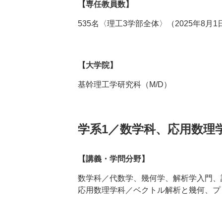
【専任教員数】
535名〈理工3学部全体〉（2025年8月
【大学院】
基幹理工学研究科（M/D）
学系1／数学科、応用数理
【講義・学問分野】
数学科／代数学、幾何学、解析学入門、
応用数理学科／ベクトル解析と幾何、プ