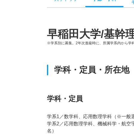
早稲田大学/基幹
※学系別に募集。2年次進級時に、所属学系内から学
学科・定員・所在地
学科・定員
学系1／数学科、応用数理学科（※一般選
学系2／応用数理学科、機械科学・航空
名）