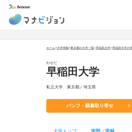
マナビジョン
ホーム
>
大学情報
>
東京都の大学一覧
>
早稲田大学
>
早稲田大学の
わせだ
早稲田大学
私立大学 東京都／埼玉県
パンフ・願書取り寄せ
大学トップ
学部
・
学科