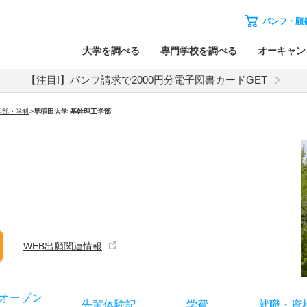
パンフ・願
大学を調べる
専門学校を調べる
オーキャン
【注目!】パンフ請求で2000円分電子図書カードGET
学部・学科
>
早稲田大学 基幹理工学部
WEB出願関連情報
オー
プン
先輩
体験記
学費
就職
・
資