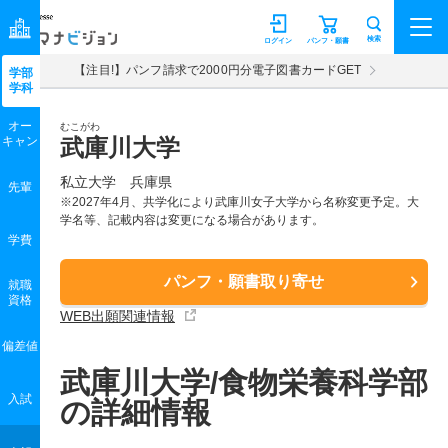
マナビジョン
検索
ログイン
パンフ・願書
【注目!】パンフ請求で2000円分電子図書カードGET
学部
学科
オー
むこがわ
キャン
武庫川大学
私立大学 兵庫県
先輩
※2027年4月、共学化により武庫川女子大学から名称変更予定。大
学名等、記載内容は変更になる場合があります。
学費
パンフ・願書取り寄せ
就職
資格
WEB出願関連情報
偏差値
武庫川大学/食物栄養科学部
入試
の詳細情報