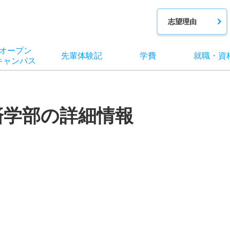
志望理由
オー
プン
先輩
体験記
学費
就職
・
資
キャン
パス
済学部の詳細情報