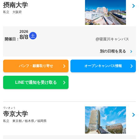
摂南大学
私立 大阪府
2026
土
8/8
開催日：
@寝屋川キャンパス
別の日程を見る
パンフ・願書取り寄せ
オープンキャンパス情報
LINEで通知を受け取る
ていきょう
帝京大学
私立 東京都／栃木県／福岡県