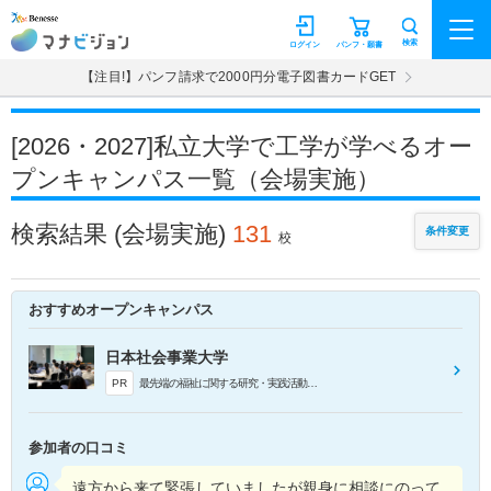
マナビジョン
検索
ログイン
パンフ・願書
【注目!】パンフ請求で2000円分電子図書カードGET
[2026・2027]私立大学で工学が学べるオー
プンキャンパス一覧（会場実施）
検索結果
(会場実施)
131
条件変更
校
おすすめオープンキャンパス
日本社会事業大学
PR
最先端の福祉に関する研究・実践活動を行う教授陣による講義を受けてみましょう！
参加者の口コミ
遠方から来て緊張していましたが親身に相談にのって