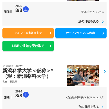
2026
土
8/8
開催日：
@本学キャンパス
別の日程を見る
パンフ・願書取り寄せ
オープンキャンパス情報
LINEで通知を受け取る
にいがたかがくだいがく
新潟科学大学＜仮称＞*
（現：新潟薬科大学）
私立 新潟県
2026
土
8/8
開催日：
@西新潟中央病院キャンパス
別の日程を見る