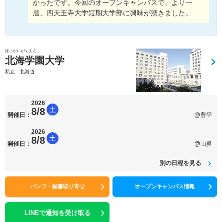
かったです。今回のオープンキャンパスで、より一
層、四天王寺大学短期大学部に興味が湧きました。
ほっかいがくえん
北海学園大学
私立 北海道
2026
土
8/8
開催日：
@豊平
2026
土
8/8
開催日：
@山鼻
別の日程を見る
パンフ・願書取り寄せ
オープンキャンパス情報
LINEで通知を受け取る