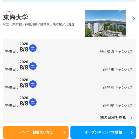
とうかい
東海大学
私立 東京都／神奈川県／静岡県／熊本県／北海道
2026
土
8/8
開催日：
@伊勢原キャンパス
2026
土
8/8
開催日：
@品川キャンパス
2026
土
8/8
開催日：
@静岡キャンパス
2026
土
8/8
開催日：
@札幌キャンパス
別の日程を見る
パンフ・願書取り寄せ
オープンキャンパス情報