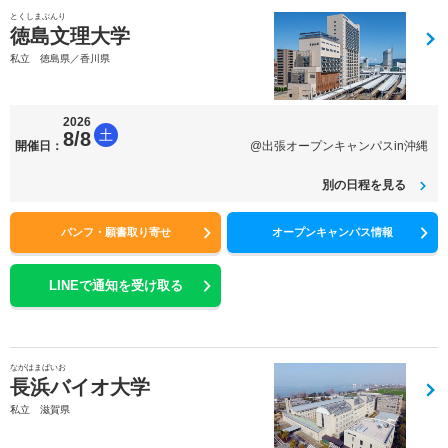
とくしまぶんり
徳島文理大学
私立 徳島県／香川県
2026
土
8/8
開催日：
@出張オープンキャンパスin沖縄
別の日程を見る
パンフ・願書取り寄せ
オープンキャンパス情報
LINEで通知を受け取る
ながはまばいお
長浜バイオ大学
私立 滋賀県