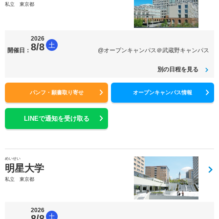
私立 東京都
2026
土
8/8
開催日：
@オープンキャンパス＠武蔵野キャンパス
別の日程を見る
パンフ・願書取り寄せ
オープンキャンパス情報
LINEで通知を受け取る
めいせい
明星大学
私立 東京都
2026
土
8/8