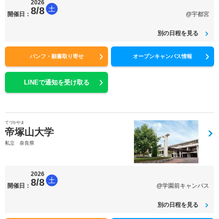
2026
土
8/8
開催日：
@宇都宮
別の日程を見る
パンフ・願書取り寄せ
オープンキャンパス情報
LINEで通知を受け取る
てづかやま
帝塚山大学
私立 奈良県
2026
土
8/8
開催日：
@学園前キャンパス
別の日程を見る