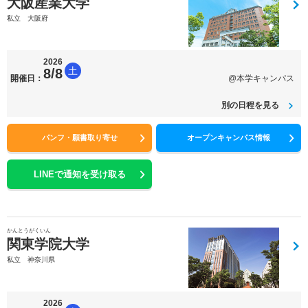
大阪産業大学
私立 大阪府
2026
土
8/8
開催日：
@本学キャンパス
別の日程を見る
パンフ・願書取り寄せ
オープンキャンパス情報
LINEで通知を受け取る
かんとうがくいん
関東学院大学
私立 神奈川県
2026