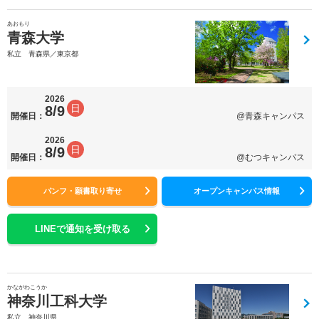
あおもり
青森大学
私立 青森県／東京都
2026
日
8/9
開催日：
@青森キャンパス
2026
日
8/9
開催日：
@むつキャンパス
パンフ・願書取り寄せ
オープンキャンパス情報
LINEで通知を受け取る
かながわこうか
神奈川工科大学
私立 神奈川県