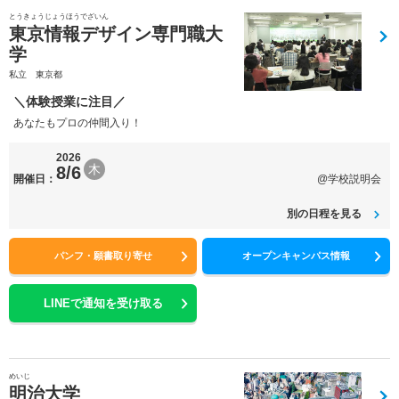
とうきょうじょうほうでざいん
東京情報デザイン専門職大
学
私立 東京都
＼体験授業に注目／
あなたもプロの仲間入り！
2026
木
8/6
開催日：
@学校説明会
別の日程を見る
パンフ・願書取り寄せ
オープンキャンパス情報
LINEで通知を受け取る
めいじ
明治大学