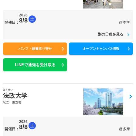
2026
土
8/8
開催日：
@本学
別の日程を見る
パンフ・願書取り寄せ
オープンキャンパス情報
LINEで通知を受け取る
ほうせい
法政大学
私立 東京都
2026
土
8/8
開催日：
@多摩