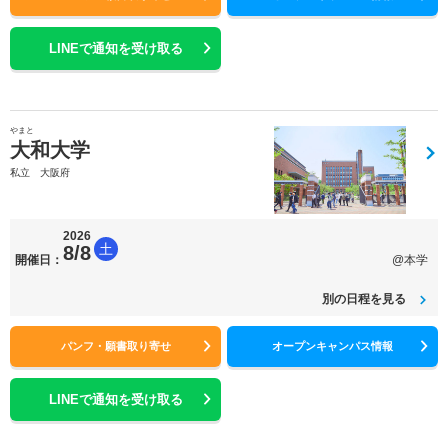
LINEで通知を受け取る
やまと
大和大学
私立 大阪府
2026
土
8/8
開催日：
@本学
別の日程を見る
パンフ・願書取り寄せ
オープンキャンパス情報
LINEで通知を受け取る