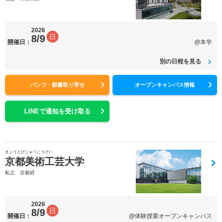
2026
日
8/9
開催日：
@本学
別の日程を見る
パンフ・願書取り寄せ
オープンキャンパス情報
LINEで通知を受け取る
きょうとびじゅつこうげい
京都美術工芸大学
私立 京都府
2026
日
8/9
開催日：
@体験授業オープンキャンパス