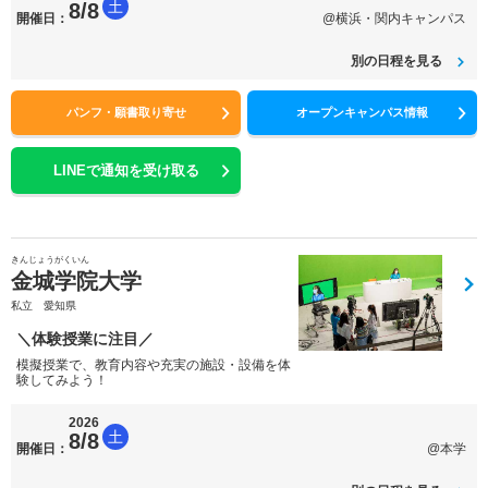
土
8/8
開催日：
@横浜・関内キャンパス
別の日程を見る
パンフ・願書取り寄せ
オープンキャンパス情報
LINEで通知を受け取る
きんじょうがくいん
金城学院大学
私立 愛知県
＼体験授業に注目／
模擬授業で、教育内容や充実の施設・設備を体
験してみよう！
2026
土
8/8
開催日：
@本学