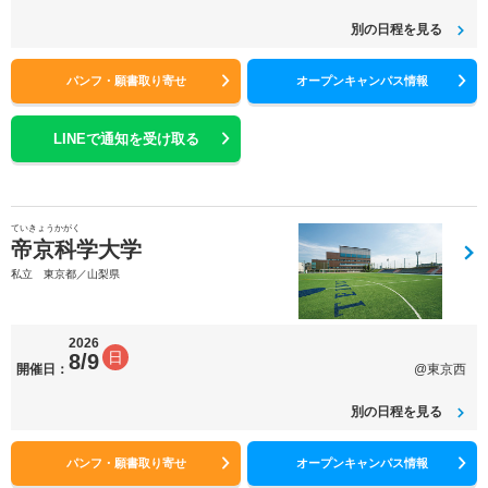
別の日程を見る
パンフ・願書取り寄せ
オープンキャンパス情報
LINEで通知を受け取る
ていきょうかがく
帝京科学大学
私立 東京都／山梨県
2026
日
8/9
開催日：
@東京西
別の日程を見る
パンフ・願書取り寄せ
オープンキャンパス情報