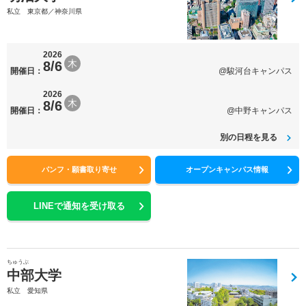
私立 東京都／神奈川県
2026
木
8/6
開催日：
@駿河台キャンパス
2026
木
8/6
開催日：
@中野キャンパス
別の日程を見る
パンフ・願書取り寄せ
オープンキャンパス情報
LINEで通知を受け取る
ちゅうぶ
中部大学
私立 愛知県