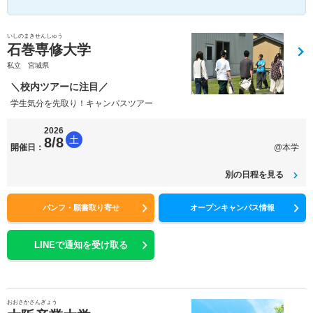
いしのまきせんしゅう
石巻専修大学
私立 宮城県
＼校内ツアーに注目／
学生気分を先取り！キャンパスツアー
2026
土
8/8
開催日：
@本学
別の日程を見る
パンフ・願書取り寄せ
オープンキャンパス情報
LINEで通知を受け取る
おおさかさんぎょう