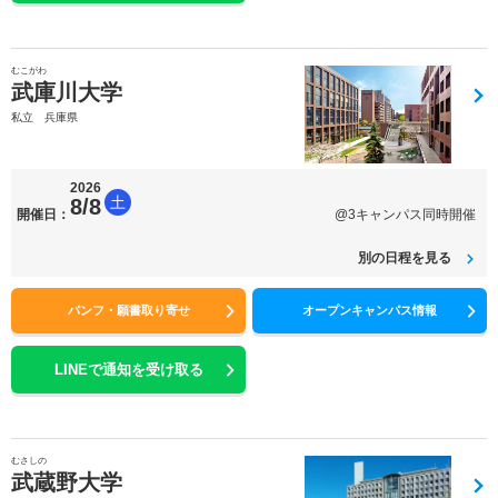
むこがわ
武庫川大学
私立 兵庫県
2026
土
8/8
開催日：
@3キャンパス同時開催
別の日程を見る
パンフ・願書取り寄せ
オープンキャンパス情報
LINEで通知を受け取る
むさしの
武蔵野大学