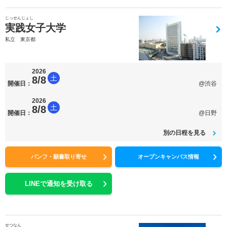
じっせんじょし
実践女子大学
私立 東京都
2026
土
8/8
開催日：
@渋谷
2026
土
8/8
開催日：
@日野
別の日程を見る
パンフ・願書取り寄せ
オープンキャンパス情報
LINEで通知を受け取る
せつなん