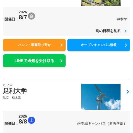
2026
金
8/7
開催日：
@本学
別の日程を見る
パンフ・願書取り寄せ
オープンキャンパス情報
LINEで通知を受け取る
あしかが
足利大学
私立 栃木県
2026
土
8/8
開催日：
@本城キャンパス（看護学部）