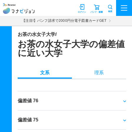
マナビジョン
検索
ログイン
パンフ・願書
【注目!】パンフ請求で2000円分電子図書カードGET
お茶の水女子大学/
お茶の水女子大学の偏差値
に近い大学
文系
理系
偏差値 76
偏差値 75