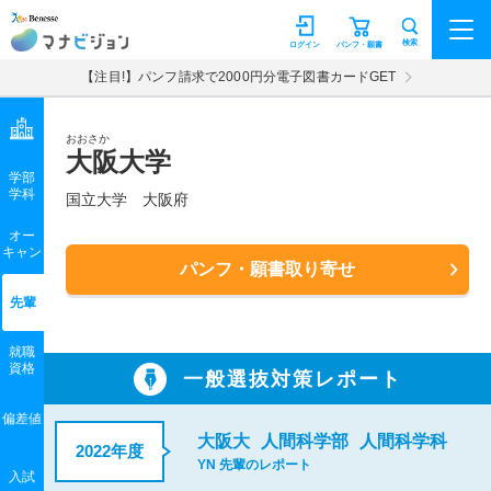
マナビジョン
検索
ログイン
パンフ・願書
【注目!】パンフ請求で2000円分電子図書カードGET
おおさか
大阪大学
学部
学科
国立大学
大阪府
オー
キャン
パンフ・願書取り寄せ
先輩
就職
資格
一般選抜対策レポート
偏差値
大阪大
人間科学部
人間科学科
2022年度
YN 先輩のレポート
入試